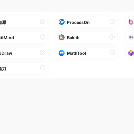
知犀
ProcessOn
itMind
Baklib
ioDraw
MathTool
墨刀