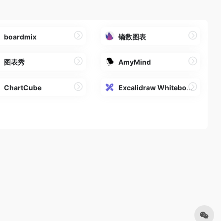
boardmix
镝数图表
图表秀
AmyMind
ChartCube
Excalidraw Whiteboard