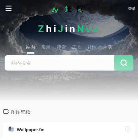
登录
Z
hi
J
in
Nva
站内
常用
搜索
工具
社区
生活
图库壁纸
Wallpaper.fm