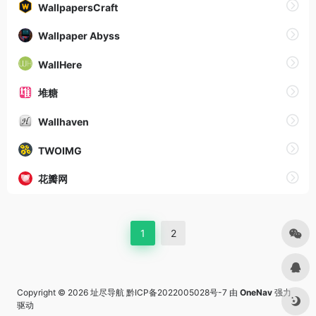
WallpapersCraft
Wallpaper Abyss
WallHere
堆糖
Wallhaven
TWOIMG
花瓣网
1
2
Copyright © 2026
址尽导航
黔ICP备2022005028号-7
由
OneNav
强力
驱动