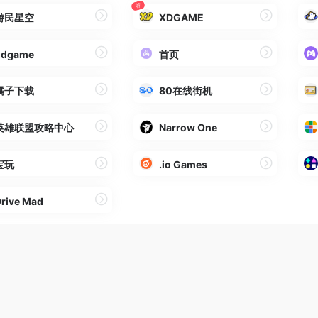
荐
游民星空
XDGAME
gdgame
首页
橘子下载
80在线街机
英雄联盟攻略中心
Narrow One
宝玩
.io Games
rive Mad