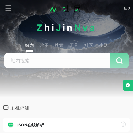
登录
Z
hi
J
in
Nva
站内
常用
搜索
工具
社区
生活
主机评测
JSON在线解析