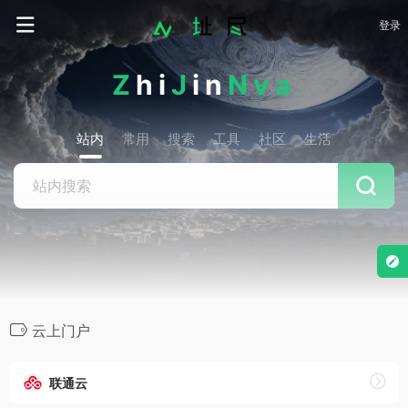
登录
Z
hi
J
in
Nva
站内
常用
搜索
工具
社区
生活
云上门户
联通云