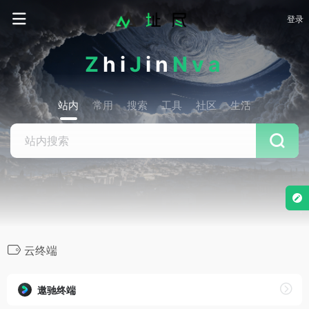
登录
Z
hi
J
in
Nva
站内
常用
搜索
工具
社区
生活
云终端
遨驰终端