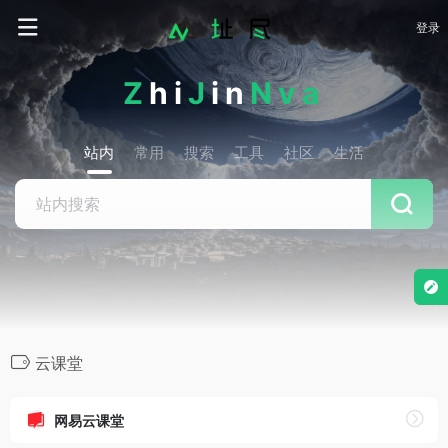
登录
Z
hi
J
in
Nva
站内
常用
搜索
工具
社区
生活
云课堂
网易云课堂