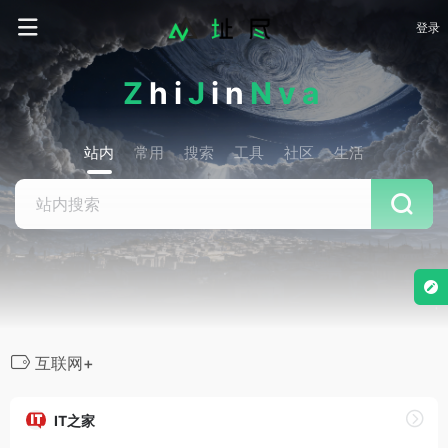
登录
Z
hi
J
in
Nva
站内
常用
搜索
工具
社区
生活
互联网+
IT之家