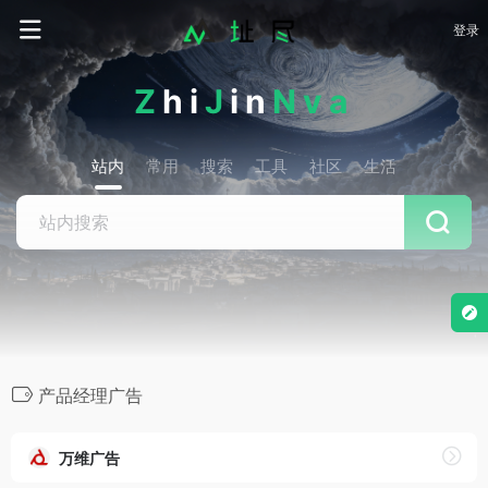
登录
Z
hi
J
in
Nva
站内
常用
搜索
工具
社区
生活
产品经理广告
万维广告