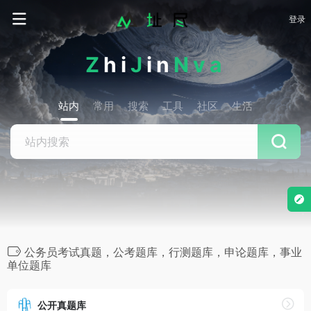
登录
Z
hi
J
in
Nva
站内
常用
搜索
工具
社区
生活
公务员考试真题，公考题库，行测题库，申论题库，事业
单位题库
公开真题库