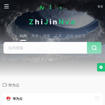
登录
Z
hi
J
in
Nva
站内
常用
搜索
工具
社区
生活
华为云
华为云