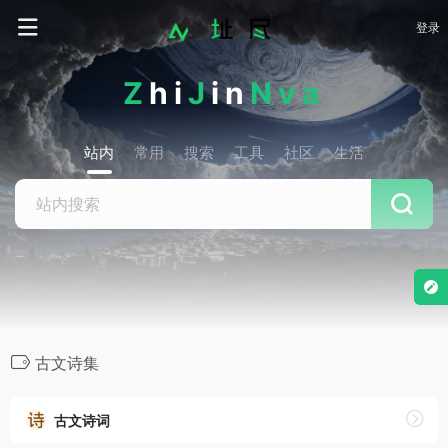
登录
Z
hi
J
in
Nva
站内
常用
搜索
工具
社区
生活
古文诗集
古文诗词