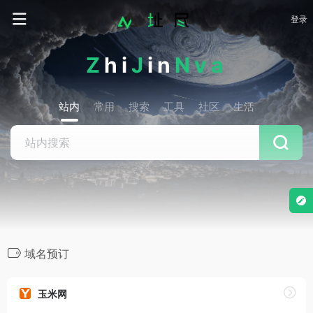
登录
Z
hi
J
in
Nva
站内
常用
搜索
工具
社区
生活
域名预订
玉米网