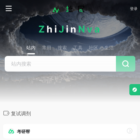
登录
Z
hi
J
in
Nva
站内
常用
搜索
工具
社区
生活
复试调剂
考研帮