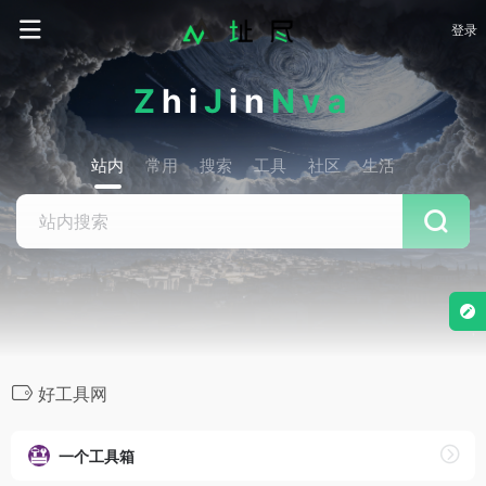
登录
Z
hi
J
in
Nva
站内
常用
搜索
工具
社区
生活
好工具网
一个工具箱