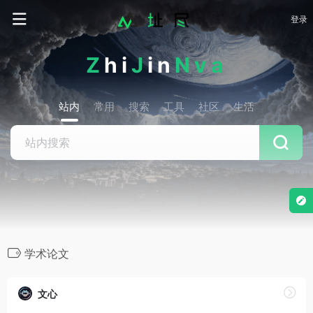
登录
Z
hi
J
in
Nva
站内
常用
搜索
工具
社区
生活
学术论文
文心