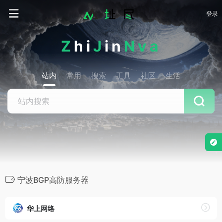
登录
Z
hi
J
in
Nva
站内
常用
搜索
工具
社区
生活
宁波BGP高防服务器
华上网络