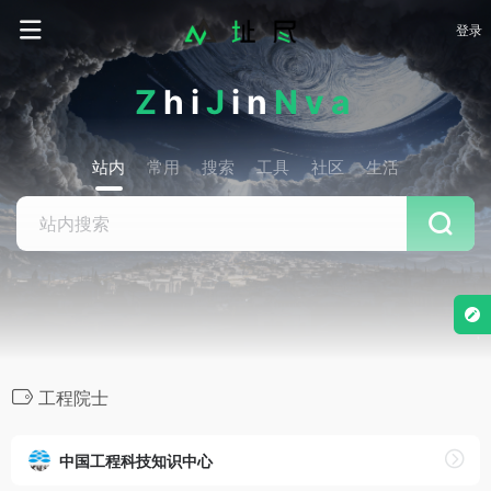
登录
Z
hi
J
in
Nva
站内
常用
搜索
工具
社区
生活
工程院士
中国工程科技知识中心