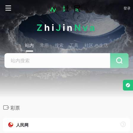
登录
Z
hi
J
in
Nva
站内
常用
搜索
工具
社区
生活
彩票
人民网