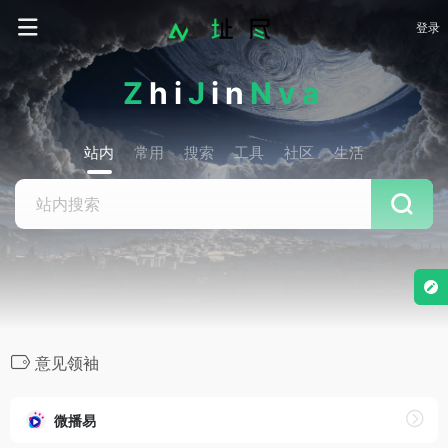
登录
Z
hi
J
in
Nva
站内
常用
搜索
工具
社区
生活
意见领袖
微播易