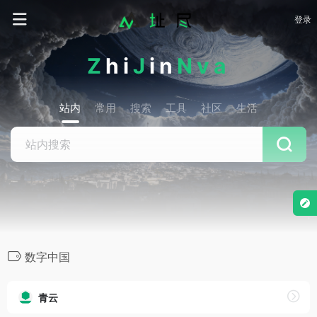
登录
Z
hi
J
in
Nva
站内
常用
搜索
工具
社区
生活
数字中国
青云