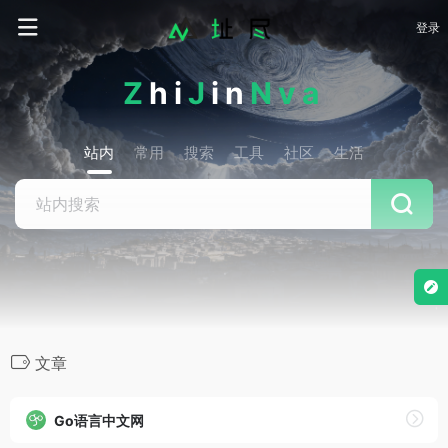
登录
Z
hi
J
in
Nva
站内
常用
搜索
工具
社区
生活
文章
Go语言中文网