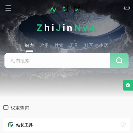
登录
Z
hi
J
in
Nva
站内
常用
搜索
工具
社区
生活
权重查询
站长工具