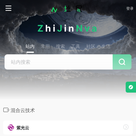
登录
Z
hi
J
in
Nva
站内
常用
搜索
工具
社区
生活
混合云技术
紫光云