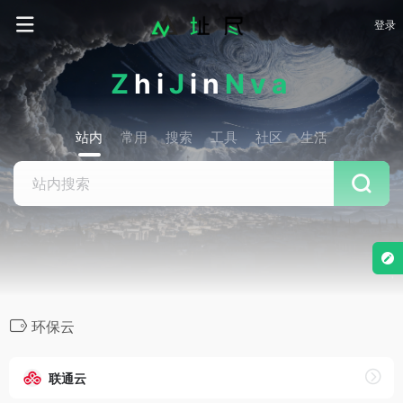
登录
Z
hi
J
in
Nva
站内
常用
搜索
工具
社区
生活
环保云
联通云