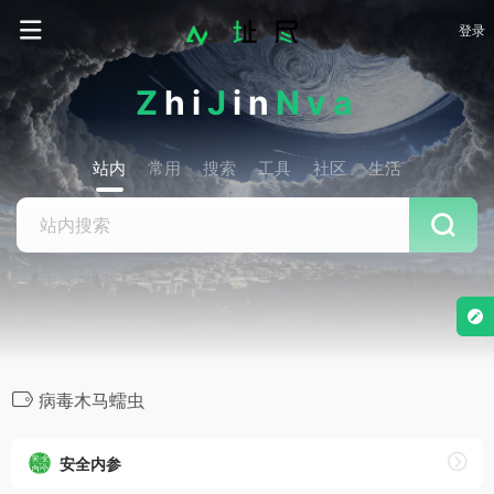
登录
Z
hi
J
in
Nva
站内
常用
搜索
工具
社区
生活
病毒木马蠕虫
安全内参