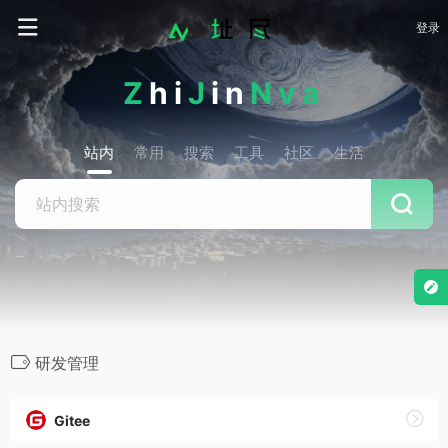
登录
Z
hi
J
in
Nva
站内
常用
搜索
工具
社区
生活
研发管理
Gitee