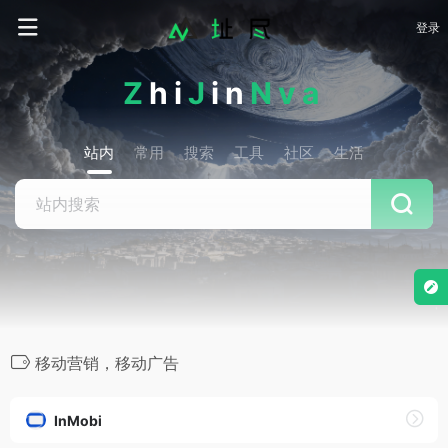
登录
Z
hi
J
in
Nva
站内
常用
搜索
工具
社区
生活
移动营销，移动广告
InMobi