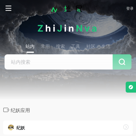
登录
Z
hi
J
in
Nva
站内
常用
搜索
工具
社区
生活
纪妖应用
纪妖