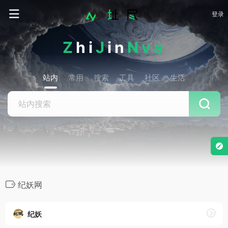
登录
Z
hi
J
in
Nva
站内
常用
搜索
工具
社区
生活
纪妖网
纪妖