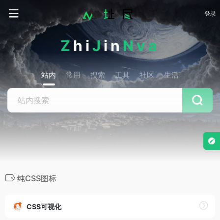
登录
Z
hi
J
in
Nva
站内
常用
搜索
工具
社区
生活
纯CSS图标
CSS可视化