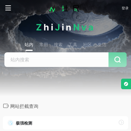
登录
Z
hi
J
in
Nva
站内
常用
搜索
工具
社区
生活
网站拦截查询
极强检测