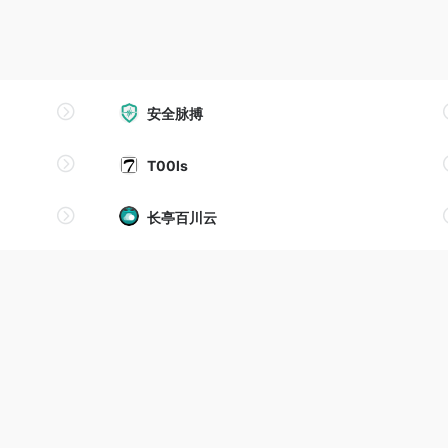
安全脉搏
T00ls
长亭百川云