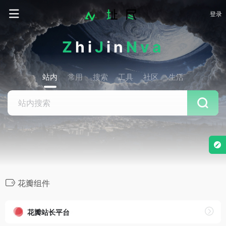
登录
Z
hi
J
in
Nva
站内
常用
搜索
工具
社区
生活
花瓣组件
花瓣站长平台