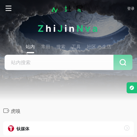
登录
Z
hi
J
in
Nva
站内
常用
搜索
工具
社区
生活
虎嗅
钛媒体