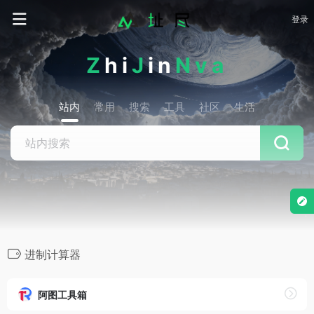
登录
Z
hi
J
in
Nva
站内
常用
搜索
工具
社区
生活
进制计算器
阿图工具箱