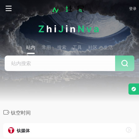
登录
Z
hi
J
in
Nva
站内
常用
搜索
工具
社区
生活
钛空时间
钛媒体