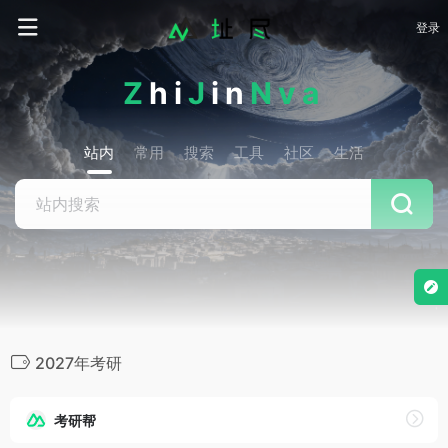
登录
Z
hi
J
in
Nva
站内
常用
搜索
工具
社区
生活
2027年考研
考研帮