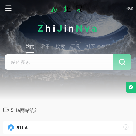
登录
Z
hi
J
in
Nva
站内
常用
搜索
工具
社区
生活
51la网站统计
51.LA