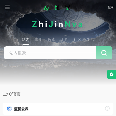
登录
Z
hi
J
in
Nva
站内
常用
搜索
工具
社区
生活
C语言
蓝桥云课