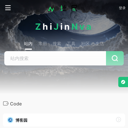
登录
Z
hi
J
in
Nva
站内
常用
搜索
工具
社区
生活
Code
博客园