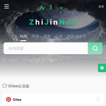
登录
Z
hi
J
in
Nva
站内
常用
搜索
工具
社区
生活
Gitee企业版
Gitee