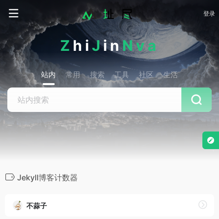
登录
Z
hi
J
in
Nva
站内
常用
搜索
工具
社区
生活
Jekyll博客计数器
不蒜子