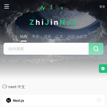
登录
Z
hi
J
in
Nva
站内
常用
搜索
工具
社区
生活
next 中文
Next.js