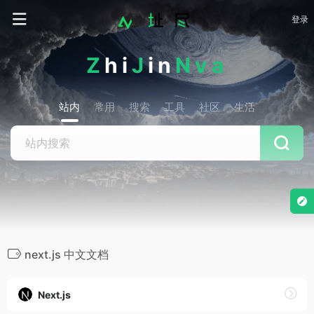
登录
Z
hi
J
in
Nva
站内
常用
搜索
工具
社区
生活
next.js 中文文档
Next.js