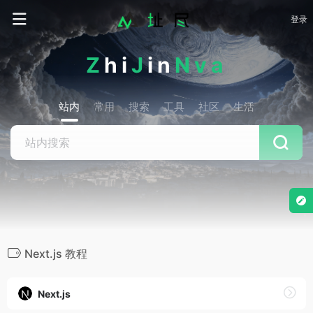
登录
Z
hi
J
in
Nva
站内
常用
搜索
工具
社区
生活
Next.js 教程
Next.js