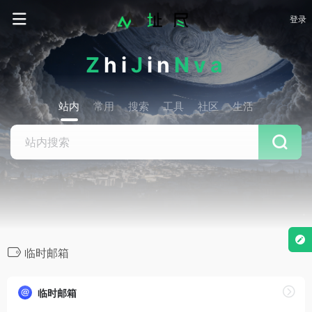
登录
Z
hi
J
in
Nva
站内
常用
搜索
工具
社区
生活
临时邮箱
临时邮箱