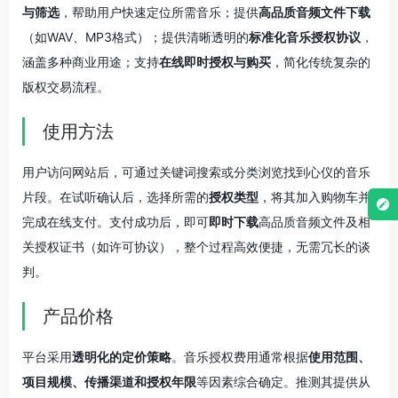
与筛选
，帮助用户快速定位所需音乐；提供
高品质音频文件下载
（如WAV、MP3格式）；提供清晰透明的
标准化音乐授权协议
，
涵盖多种商业用途；支持
在线即时授权与购买
，简化传统复杂的
版权交易流程。
使用方法
用户访问网站后，可通过关键词搜索或分类浏览找到心仪的音乐
片段。在试听确认后，选择所需的
授权类型
，将其加入购物车并
完成在线支付。支付成功后，即可
即时下载
高品质音频文件及相
关授权证书（如许可协议），整个过程高效便捷，无需冗长的谈
判。
产品价格
平台采用
透明化的定价策略
。音乐授权费用通常根据
使用范围、
项目规模、传播渠道和授权年限
等因素综合确定。推测其提供从