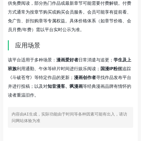
供免费阅读，部分热门作品或最新章节可能需要付费解锁。付费
方式通常为按章节购买或购买会员服务。会员可能享有提前看、
免广告、折扣购章等专属权益。具体价格体系（如章节价格、会
员月费/年费）需以平台实时公示为准。
应用场景
该平台适用于多种场景：
漫画爱好者
日常消遣与追更；
学生及上
班族
利用通勤、午休等碎片时间进行娱乐阅读；
国漫IP粉丝
追踪
《斗破苍穹》等特定作品的更新；
漫画创作者
寻找作品发布平台
并进行投稿；以及对
知音漫客、飒漫画
等经典漫画品牌有情怀的
读者重温旧作。
内容由AI生成，实际功能由于时间等各种因素可能有出入，请访
问网站体验为准