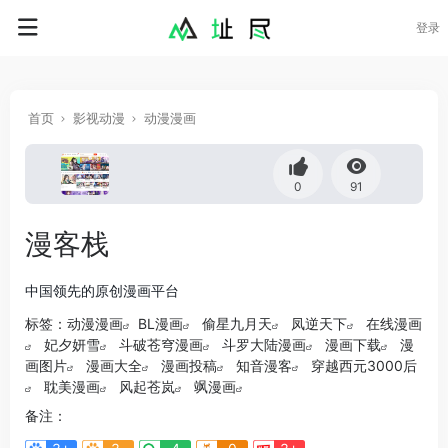
登录
首页
影视动漫
动漫漫画
0
91
漫客栈
中国领先的原创漫画平台
标签：
动漫漫画
BL漫画
偷星九月天
凤逆天下
在线漫画
妃夕妍雪
斗破苍穹漫画
斗罗大陆漫画
漫画下载
漫
画图片
漫画大全
漫画投稿
知音漫客
穿越西元3000后
耽美漫画
风起苍岚
飒漫画
备注：