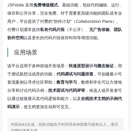
JSFiddle 采用
免费增值模式
。基础功能，包括代码编辑、运行、
保存和公开分享，完全免费。对于需要更高级功能的团队或专业
用户，平台提供了付费的“协作计划”（Collaboration Plans）。
付费计划通常提供
私有代码片段
（不公开）、
无广告体验
、
团队
协作空间
以及更长的代码片段保存时间等增强功能。
应用场景
该平台适用于多种前端开发场景：
快速原型设计与概念验证
，用
于测试新想法或库的功能；
代码调试与问题排查
，可创建最小可
复现案例以寻求社区帮助；
教育与学习
，教师和学生可以方便地
分享和讨论代码示例；
技术面试与代码评审
，候选人或开发者可
以通过链接展示其代码逻辑和能力；以及
在线技术文档的示例代
码演示
，使文档更加生动和可交互。
内容由AI生成，实际功能由于时间等各种因素可能有出入，请访
问网站体验为准